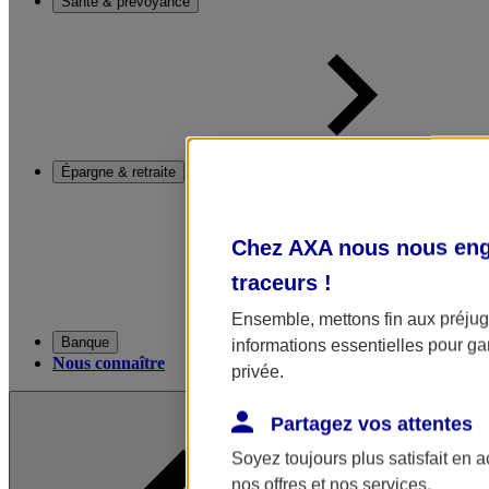
Santé & prévoyance
Épargne & retraite
Chez AXA nous nous enga
traceurs
!
Ensemble, mettons fin aux préjugé
Banque
informations essentielles pour gar
Nous connaître
privée.
Partagez vos attentes
Soyez toujours plus satisfait en 
nos offres et nos services.