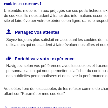
cookies et traceurs
!
Ensemble, mettons fin aux préjugés sur ces petits fichiers te
de
cookies
. Ils nous aident à traiter des informations essentie
site et faire évoluer votre expérience en ligne, dans le respect
Partagez vos attentes
Assurance Auto
Soyez toujours plus satisfait en acceptant les
Retour à la section précédente
cookies
de mes
utilisateurs qui nous aident à faire évoluer nos offres et nos 
Fermer le menu principal
Enrichissez votre expérience
Naviguez selon vos préférences avec les
cookies et traceur
personnalisation qui nous permettent d'afficher du contenu a
des publicités personnalisées et de suivre la performance
Vous êtes libre de les accepter, de les refuser comme de cha
Assurance auto
allant sur
"Paramétrer mes
cookies
"
Assurance jeune conducteur
Assurance forfait km
Assurance véhicule de collection
Assurance monospace