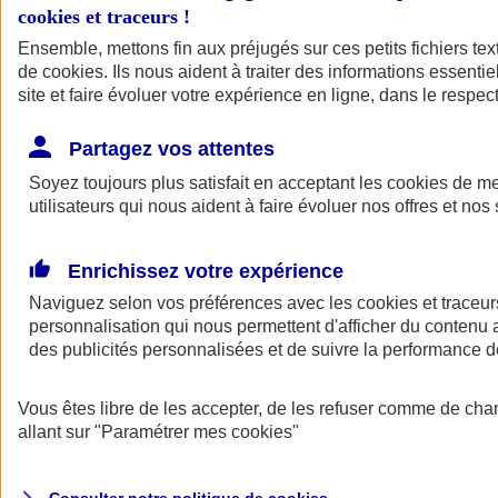
cookies et traceurs
!
Ensemble, mettons fin aux préjugés sur ces petits fichiers te
de
cookies
. Ils nous aident à traiter des informations essentie
site et faire évoluer votre expérience en ligne, dans le respect
Partagez vos attentes
Assurance Auto
Soyez toujours plus satisfait en acceptant les
Retour à la section précédente
cookies
de mes
utilisateurs qui nous aident à faire évoluer nos offres et nos 
Fermer le menu principal
Enrichissez votre expérience
Naviguez selon vos préférences avec les
cookies et traceur
personnalisation qui nous permettent d'afficher du contenu a
des publicités personnalisées et de suivre la performance
Vous êtes libre de les accepter, de les refuser comme de cha
Assurance auto
allant sur
"Paramétrer mes
cookies
"
Assurance jeune conducteur
Assurance forfait km
Assurance véhicule de collection
Assurance monospace