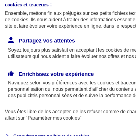
cookies et traceurs
!
Ensemble, mettons fin aux préjugés sur ces petits fichiers te
de
cookies
. Ils nous aident à traiter des informations essentie
site et faire évoluer votre expérience en ligne, dans le respect
Partagez vos attentes
Assurance Auto
Soyez toujours plus satisfait en acceptant les
Retour à la section précédente
cookies
de mes
utilisateurs qui nous aident à faire évoluer nos offres et nos 
Fermer le menu principal
Enrichissez votre expérience
Naviguez selon vos préférences avec les
cookies et traceur
personnalisation qui nous permettent d'afficher du contenu a
des publicités personnalisées et de suivre la performance
Vous êtes libre de les accepter, de les refuser comme de cha
Assurance auto
allant sur
"Paramétrer mes
cookies
"
Assurance jeune conducteur
Assurance forfait km
Assurance véhicule de collection
Assurance monospace