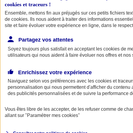
cookies et traceurs
!
Ensemble, mettons fin aux préjugés sur ces petits fichiers te
de
cookies
. Ils nous aident à traiter des informations essentie
site et faire évoluer votre expérience en ligne, dans le respect
Partagez vos attentes
Assurance Auto
Soyez toujours plus satisfait en acceptant les
Retour à la section précédente
cookies
de mes
utilisateurs qui nous aident à faire évoluer nos offres et nos 
Fermer le menu principal
Enrichissez votre expérience
Naviguez selon vos préférences avec les
cookies et traceur
personnalisation qui nous permettent d'afficher du contenu a
des publicités personnalisées et de suivre la performance
Vous êtes libre de les accepter, de les refuser comme de cha
Assurance auto
allant sur
"Paramétrer mes
cookies
"
Assurance jeune conducteur
Assurance forfait km
Assurance véhicule de collection
Assurance monospace