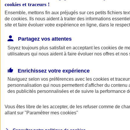
cookies et traceurs
!
Ensemble, mettons fin aux préjugés sur ces petits fichiers te
de
cookies
. Ils nous aident à traiter des informations essentie
site et faire évoluer votre expérience en ligne, dans le respect
Partagez vos attentes
Assurance Auto
Soyez toujours plus satisfait en acceptant les
Retour à la section précédente
cookies
de mes
utilisateurs qui nous aident à faire évoluer nos offres et nos 
Fermer le menu principal
Enrichissez votre expérience
Naviguez selon vos préférences avec les
cookies et traceur
personnalisation qui nous permettent d'afficher du contenu a
des publicités personnalisées et de suivre la performance
Vous êtes libre de les accepter, de les refuser comme de cha
Assurance auto
allant sur
"Paramétrer mes
cookies
"
Assurance jeune conducteur
Assurance forfait km
Assurance véhicule de collection
Assurance monospace