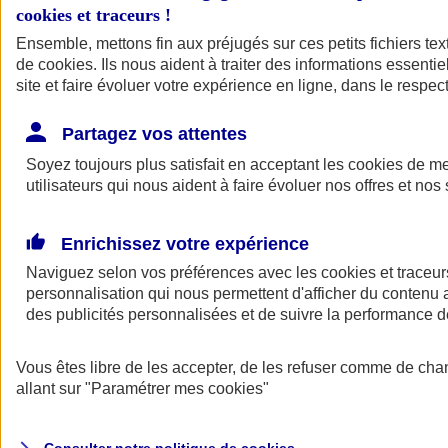
cookies et traceurs
!
Ensemble, mettons fin aux préjugés sur ces petits fichiers te
de
cookies
. Ils nous aident à traiter des informations essentie
site et faire évoluer votre expérience en ligne, dans le respect
Partagez vos attentes
Assurance Auto
Soyez toujours plus satisfait en acceptant les
Retour à la section précédente
cookies
de mes
utilisateurs qui nous aident à faire évoluer nos offres et nos 
Fermer le menu principal
Enrichissez votre expérience
Naviguez selon vos préférences avec les
cookies et traceur
personnalisation qui nous permettent d'afficher du contenu a
des publicités personnalisées et de suivre la performance
Vous êtes libre de les accepter, de les refuser comme de cha
Assurance auto
allant sur
"Paramétrer mes
cookies
"
Assurance jeune conducteur
Assurance forfait km
Assurance véhicule de collection
Assurance monospace