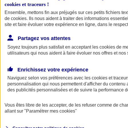
cookies et traceurs
!
Ensemble, mettons fin aux préjugés sur ces petits fichiers te
de
cookies
. Ils nous aident à traiter des informations essentie
site et faire évoluer votre expérience en ligne, dans le respect
Partagez vos attentes
Assurance Auto
Soyez toujours plus satisfait en acceptant les
Retour à la section précédente
cookies
de mes
utilisateurs qui nous aident à faire évoluer nos offres et nos 
Fermer le menu principal
Enrichissez votre expérience
Naviguez selon vos préférences avec les
cookies et traceur
personnalisation qui nous permettent d'afficher du contenu a
des publicités personnalisées et de suivre la performance
Vous êtes libre de les accepter, de les refuser comme de cha
Assurance auto
allant sur
"Paramétrer mes
cookies
"
Assurance jeune conducteur
Assurance forfait km
Assurance véhicule de collection
Assurance monospace