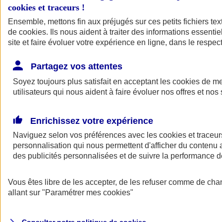
cookies et traceurs
!
Ensemble, mettons fin aux préjugés sur ces petits fichiers te
de
cookies
. Ils nous aident à traiter des informations essentie
site et faire évoluer votre expérience en ligne, dans le respect
Partagez vos attentes
Assurance Auto
Soyez toujours plus satisfait en acceptant les
Retour à la section précédente
cookies
de mes
utilisateurs qui nous aident à faire évoluer nos offres et nos 
Fermer le menu principal
Enrichissez votre expérience
Naviguez selon vos préférences avec les
cookies et traceur
personnalisation qui nous permettent d'afficher du contenu a
des publicités personnalisées et de suivre la performance
Vous êtes libre de les accepter, de les refuser comme de cha
Assurance auto
allant sur
"Paramétrer mes
cookies
"
Assurance jeune conducteur
Assurance forfait km
Assurance véhicule de collection
Assurance monospace