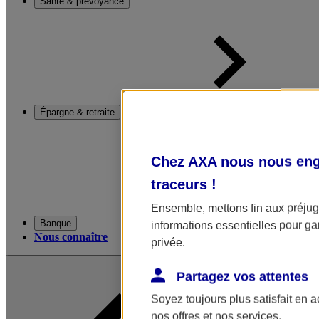
Santé & prévoyance
Épargne & retraite
Chez AXA nous nous enga
traceurs
!
Ensemble, mettons fin aux préjugé
Banque
informations essentielles pour gar
Nous connaître
privée.
Partagez vos attentes
Soyez toujours plus satisfait en 
nos offres et nos services.