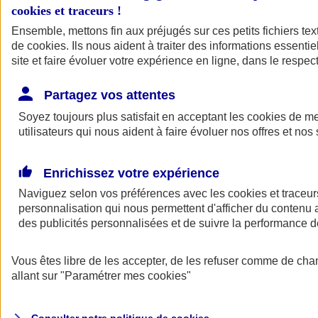
cookies et traceurs
!
Ensemble, mettons fin aux préjugés sur ces petits fichiers te
de
cookies
. Ils nous aident à traiter des informations essentie
site et faire évoluer votre expérience en ligne, dans le respect
Partagez vos attentes
Assurance Auto
Soyez toujours plus satisfait en acceptant les
Retour à la section précédente
cookies
de mes
utilisateurs qui nous aident à faire évoluer nos offres et nos 
Fermer le menu principal
Enrichissez votre expérience
Naviguez selon vos préférences avec les
cookies et traceur
personnalisation qui nous permettent d'afficher du contenu a
des publicités personnalisées et de suivre la performance
Vous êtes libre de les accepter, de les refuser comme de cha
Assurance auto
allant sur
"Paramétrer mes
cookies
"
Assurance jeune conducteur
Assurance forfait km
Assurance véhicule de collection
Assurance monospace