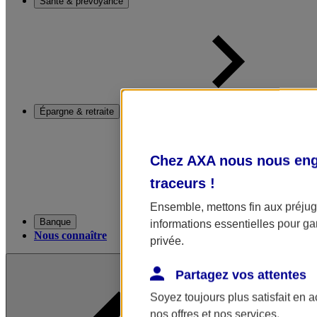
Santé & prévoyance
Épargne & retraite
Chez AXA nous nous enga
traceurs
!
Ensemble, mettons fin aux préjugé
Banque
informations essentielles pour gar
Nous connaître
privée.
Partagez vos attentes
Soyez toujours plus satisfait en 
nos offres et nos services.