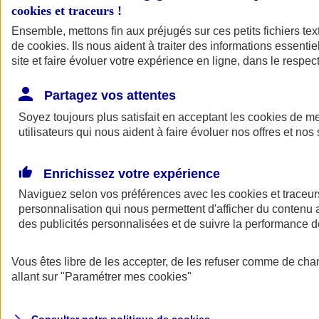
cookies et traceurs
!
Ensemble, mettons fin aux préjugés sur ces petits fichiers te
de
cookies
. Ils nous aident à traiter des informations essentie
site et faire évoluer votre expérience en ligne, dans le respect
Partagez vos attentes
Assurance Auto
Soyez toujours plus satisfait en acceptant les
Retour à la section précédente
cookies
de mes
utilisateurs qui nous aident à faire évoluer nos offres et nos 
Fermer le menu principal
Enrichissez votre expérience
Naviguez selon vos préférences avec les
cookies et traceur
personnalisation qui nous permettent d'afficher du contenu a
des publicités personnalisées et de suivre la performance
Vous êtes libre de les accepter, de les refuser comme de cha
Assurance auto
allant sur
"Paramétrer mes
cookies
"
Assurance jeune conducteur
Assurance forfait km
Assurance véhicule de collection
Assurance monospace