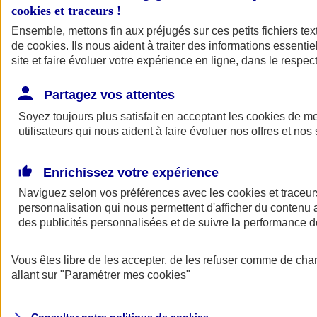
cookies et traceurs
!
Ensemble, mettons fin aux préjugés sur ces petits fichiers te
de
cookies
. Ils nous aident à traiter des informations essentie
site et faire évoluer votre expérience en ligne, dans le respect
Partagez vos attentes
Assurance Auto
Soyez toujours plus satisfait en acceptant les
Retour à la section précédente
cookies
de mes
utilisateurs qui nous aident à faire évoluer nos offres et nos 
Fermer le menu principal
Enrichissez votre expérience
Naviguez selon vos préférences avec les
cookies et traceur
personnalisation qui nous permettent d'afficher du contenu a
des publicités personnalisées et de suivre la performance
Vous êtes libre de les accepter, de les refuser comme de cha
Assurance auto
allant sur
"Paramétrer mes
cookies
"
Assurance jeune conducteur
Assurance forfait km
Assurance véhicule de collection
Assurance monospace