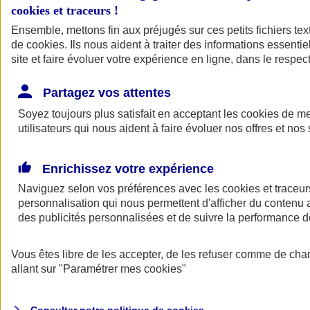
cookies et traceurs
!
Ensemble, mettons fin aux préjugés sur ces petits fichiers te
de
cookies
. Ils nous aident à traiter des informations essentie
site et faire évoluer votre expérience en ligne, dans le respect
Partagez vos attentes
Assurance Auto
Soyez toujours plus satisfait en acceptant les
Retour à la section précédente
cookies
de mes
utilisateurs qui nous aident à faire évoluer nos offres et nos 
Fermer le menu principal
Enrichissez votre expérience
Naviguez selon vos préférences avec les
cookies et traceur
personnalisation qui nous permettent d'afficher du contenu a
des publicités personnalisées et de suivre la performance
Vous êtes libre de les accepter, de les refuser comme de cha
Assurance auto
allant sur
"Paramétrer mes
cookies
"
Assurance jeune conducteur
Assurance forfait km
Assurance véhicule de collection
Assurance monospace