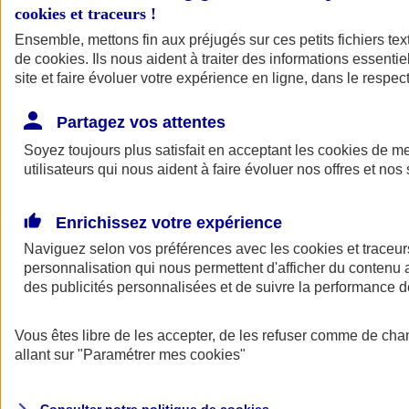
cookies et traceurs
!
Ensemble, mettons fin aux préjugés sur ces petits fichiers te
de
cookies
. Ils nous aident à traiter des informations essentie
site et faire évoluer votre expérience en ligne, dans le respect
Partagez vos attentes
Assurance Auto
Soyez toujours plus satisfait en acceptant les
Retour à la section précédente
cookies
de mes
utilisateurs qui nous aident à faire évoluer nos offres et nos 
Fermer le menu principal
Enrichissez votre expérience
Naviguez selon vos préférences avec les
cookies et traceur
personnalisation qui nous permettent d'afficher du contenu a
des publicités personnalisées et de suivre la performance
Vous êtes libre de les accepter, de les refuser comme de cha
Assurance auto
allant sur
"Paramétrer mes
cookies
"
Assurance jeune conducteur
Assurance forfait km
Assurance véhicule de collection
Assurance monospace