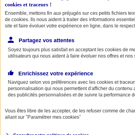
cookies et traceurs
!
Ensemble, mettons fin aux préjugés sur ces petits fichiers te
de
cookies
. Ils nous aident à traiter des informations essentie
site et faire évoluer votre expérience en ligne, dans le respect
Partagez vos attentes
Assurance Auto
Soyez toujours plus satisfait en acceptant les
Retour à la section précédente
cookies
de mes
utilisateurs qui nous aident à faire évoluer nos offres et nos 
Fermer le menu principal
Enrichissez votre expérience
Naviguez selon vos préférences avec les
cookies et traceur
personnalisation qui nous permettent d'afficher du contenu a
des publicités personnalisées et de suivre la performance
Vous êtes libre de les accepter, de les refuser comme de cha
Assurance auto
allant sur
"Paramétrer mes
cookies
"
Assurance jeune conducteur
Assurance forfait km
Assurance véhicule de collection
Assurance monospace