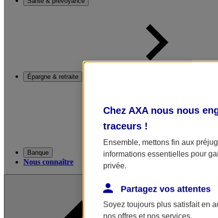
Santé & prévoyance
Épargne & retraite
Chez AXA nous nous enga
traceurs
!
Ensemble, mettons fin aux préjugé
Banque
informations essentielles pour gar
Nous connaître
privée.
Partagez vos attentes
Soyez toujours plus satisfait en 
nos offres et nos services.