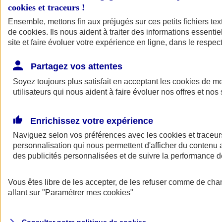
cookies et traceurs
!
Ensemble, mettons fin aux préjugés sur ces petits fichiers te
de
cookies
. Ils nous aident à traiter des informations essentie
site et faire évoluer votre expérience en ligne, dans le respect
Partagez vos attentes
Assurance Auto
Soyez toujours plus satisfait en acceptant les
Retour à la section précédente
cookies
de mes
utilisateurs qui nous aident à faire évoluer nos offres et nos 
Fermer le menu principal
Enrichissez votre expérience
Naviguez selon vos préférences avec les
cookies et traceur
personnalisation qui nous permettent d'afficher du contenu a
des publicités personnalisées et de suivre la performance
Vous êtes libre de les accepter, de les refuser comme de cha
Assurance auto
allant sur
"Paramétrer mes
cookies
"
Assurance jeune conducteur
Assurance forfait km
Assurance véhicule de collection
Assurance monospace