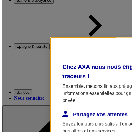
Santé & prévoyance
Épargne & retraite
Chez AXA nous nous enga
traceurs
!
Ensemble, mettons fin aux préjugé
Banque
informations essentielles pour gar
Nous connaître
privée.
Partagez vos attentes
Soyez toujours plus satisfait en 
nos offres et nos services.