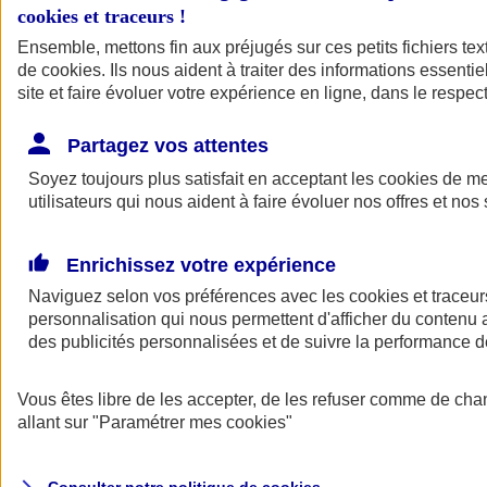
cookies et traceurs
!
Ensemble, mettons fin aux préjugés sur ces petits fichiers te
de
cookies
. Ils nous aident à traiter des informations essentie
site et faire évoluer votre expérience en ligne, dans le respect
Partagez vos attentes
Assurance Auto
Soyez toujours plus satisfait en acceptant les
Retour à la section précédente
cookies
de mes
utilisateurs qui nous aident à faire évoluer nos offres et nos 
Fermer le menu principal
Enrichissez votre expérience
Naviguez selon vos préférences avec les
cookies et traceur
personnalisation qui nous permettent d'afficher du contenu a
des publicités personnalisées et de suivre la performance
Vous êtes libre de les accepter, de les refuser comme de cha
Assurance auto
allant sur
"Paramétrer mes
cookies
"
Assurance jeune conducteur
Assurance forfait km
Assurance véhicule de collection
Assurance monospace