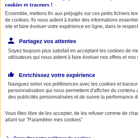
cookies et traceurs
!
Ensemble, mettons fin aux préjugés sur ces petits fichiers te
de
cookies
. Ils nous aident à traiter des informations essentie
site et faire évoluer votre expérience en ligne, dans le respect
Partagez vos attentes
Assurance Auto
Soyez toujours plus satisfait en acceptant les
Retour à la section précédente
cookies
de mes
utilisateurs qui nous aident à faire évoluer nos offres et nos 
Fermer le menu principal
Enrichissez votre expérience
Naviguez selon vos préférences avec les
cookies et traceur
personnalisation qui nous permettent d'afficher du contenu a
des publicités personnalisées et de suivre la performance
Vous êtes libre de les accepter, de les refuser comme de cha
Assurance auto
allant sur
"Paramétrer mes
cookies
"
Assurance jeune conducteur
Assurance forfait km
Assurance véhicule de collection
Assurance monospace