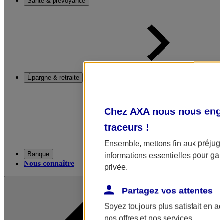
Santé & prévoyance
Épargne & retraite
Chez AXA nous nous enga
traceurs
!
Ensemble, mettons fin aux préjugé
Banque
informations essentielles pour gar
Nous connaître
privée.
Partagez vos attentes
Soyez toujours plus satisfait en 
nos offres et nos services.