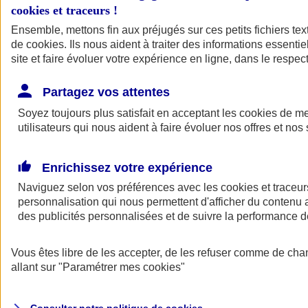
cookies et traceurs
!
Ensemble, mettons fin aux préjugés sur ces petits fichiers te
de
cookies
. Ils nous aident à traiter des informations essentie
site et faire évoluer votre expérience en ligne, dans le respect
Partagez vos attentes
Assurance Auto
Soyez toujours plus satisfait en acceptant les
Retour à la section précédente
cookies
de mes
utilisateurs qui nous aident à faire évoluer nos offres et nos 
Fermer le menu principal
Enrichissez votre expérience
Naviguez selon vos préférences avec les
cookies et traceur
personnalisation qui nous permettent d'afficher du contenu a
des publicités personnalisées et de suivre la performance
Vous êtes libre de les accepter, de les refuser comme de cha
Assurance auto
allant sur
"Paramétrer mes
cookies
"
Assurance jeune conducteur
Assurance forfait km
Assurance véhicule de collection
Assurance monospace