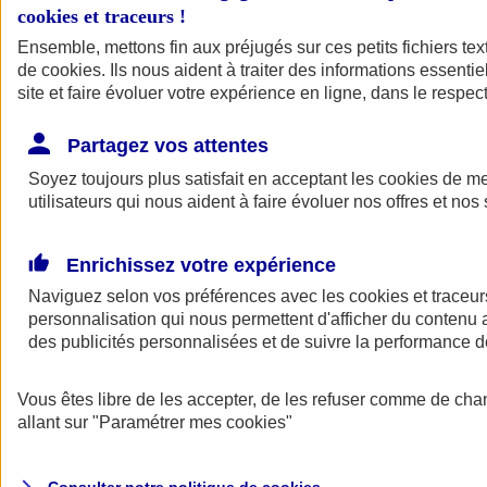
cookies et traceurs
!
Ensemble, mettons fin aux préjugés sur ces petits fichiers te
de
cookies
. Ils nous aident à traiter des informations essentie
site et faire évoluer votre expérience en ligne, dans le respect
Partagez vos attentes
Assurance Auto
Soyez toujours plus satisfait en acceptant les
Retour à la section précédente
cookies
de mes
utilisateurs qui nous aident à faire évoluer nos offres et nos 
Fermer le menu principal
Enrichissez votre expérience
Naviguez selon vos préférences avec les
cookies et traceur
personnalisation qui nous permettent d'afficher du contenu a
des publicités personnalisées et de suivre la performance
Vous êtes libre de les accepter, de les refuser comme de cha
Assurance auto
allant sur
"Paramétrer mes
cookies
"
Assurance jeune conducteur
Assurance forfait km
Assurance véhicule de collection
Assurance monospace