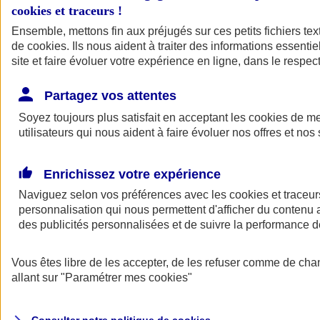
cookies et traceurs
!
Ensemble, mettons fin aux préjugés sur ces petits fichiers te
de
cookies
. Ils nous aident à traiter des informations essentie
site et faire évoluer votre expérience en ligne, dans le respect
Partagez vos attentes
Assurance Auto
Soyez toujours plus satisfait en acceptant les
Retour à la section précédente
cookies
de mes
utilisateurs qui nous aident à faire évoluer nos offres et nos 
Fermer le menu principal
Enrichissez votre expérience
Naviguez selon vos préférences avec les
cookies et traceur
personnalisation qui nous permettent d'afficher du contenu a
des publicités personnalisées et de suivre la performance
Vous êtes libre de les accepter, de les refuser comme de cha
Assurance auto
allant sur
"Paramétrer mes
cookies
"
Assurance jeune conducteur
Assurance forfait km
Assurance véhicule de collection
Assurance monospace