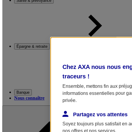
Santé & prévoyance
Épargne & retraite
Chez AXA nous nous enga
traceurs
!
Ensemble, mettons fin aux préjugé
Banque
informations essentielles pour gar
Nous connaître
privée.
Partagez vos attentes
Soyez toujours plus satisfait en 
nos offres et nos services.