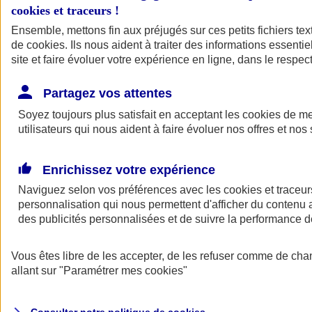
cookies et traceurs
!
Ensemble, mettons fin aux préjugés sur ces petits fichiers te
de
cookies
. Ils nous aident à traiter des informations essentie
site et faire évoluer votre expérience en ligne, dans le respect
Partagez vos attentes
Assurance Auto
Soyez toujours plus satisfait en acceptant les
Retour à la section précédente
cookies
de mes
utilisateurs qui nous aident à faire évoluer nos offres et nos 
Fermer le menu principal
Enrichissez votre expérience
Naviguez selon vos préférences avec les
cookies et traceur
personnalisation qui nous permettent d'afficher du contenu a
des publicités personnalisées et de suivre la performance
Vous êtes libre de les accepter, de les refuser comme de cha
Assurance auto
allant sur
"Paramétrer mes
cookies
"
Assurance jeune conducteur
Assurance forfait km
Assurance véhicule de collection
Assurance monospace