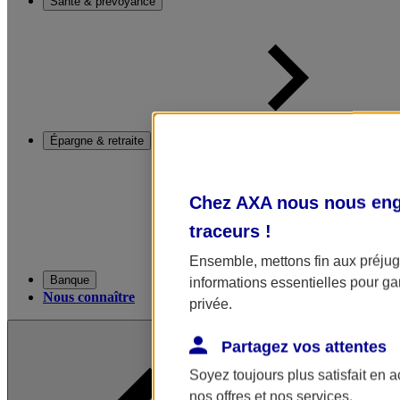
Santé & prévoyance
Épargne & retraite
Chez AXA nous nous enga
traceurs
!
Ensemble, mettons fin aux préjugé
Banque
informations essentielles pour gar
Nous connaître
privée.
Partagez vos attentes
Soyez toujours plus satisfait en 
nos offres et nos services.