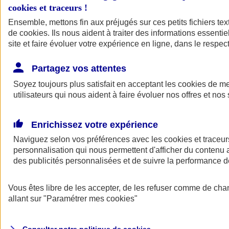
cookies et traceurs
!
Ensemble, mettons fin aux préjugés sur ces petits fichiers te
de
cookies
. Ils nous aident à traiter des informations essentie
site et faire évoluer votre expérience en ligne, dans le respect
Partagez vos attentes
Assurance Auto
Soyez toujours plus satisfait en acceptant les
Retour à la section précédente
cookies
de mes
utilisateurs qui nous aident à faire évoluer nos offres et nos 
Fermer le menu principal
Enrichissez votre expérience
Naviguez selon vos préférences avec les
cookies et traceur
personnalisation qui nous permettent d'afficher du contenu a
des publicités personnalisées et de suivre la performance
Vous êtes libre de les accepter, de les refuser comme de cha
Assurance auto
allant sur
"Paramétrer mes
cookies
"
Assurance jeune conducteur
Assurance forfait km
Assurance véhicule de collection
Assurance monospace