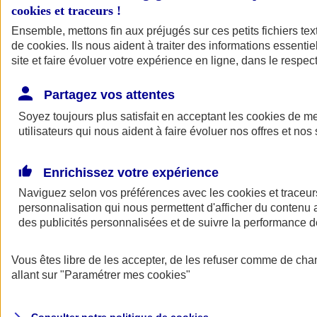
cookies et traceurs
!
Ensemble, mettons fin aux préjugés sur ces petits fichiers te
de
cookies
. Ils nous aident à traiter des informations essentie
site et faire évoluer votre expérience en ligne, dans le respect
Partagez vos attentes
Assurance Auto
Soyez toujours plus satisfait en acceptant les
Retour à la section précédente
cookies
de mes
utilisateurs qui nous aident à faire évoluer nos offres et nos 
Fermer le menu principal
Enrichissez votre expérience
Naviguez selon vos préférences avec les
cookies et traceur
personnalisation qui nous permettent d'afficher du contenu a
des publicités personnalisées et de suivre la performance
Vous êtes libre de les accepter, de les refuser comme de cha
Assurance auto
allant sur
"Paramétrer mes
cookies
"
Assurance jeune conducteur
Assurance forfait km
Assurance véhicule de collection
Assurance monospace