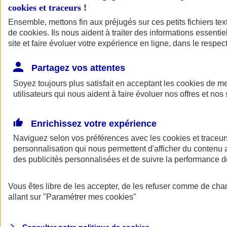
cookies et traceurs
!
Ensemble, mettons fin aux préjugés sur ces petits fichiers te
de
cookies
. Ils nous aident à traiter des informations essentie
site et faire évoluer votre expérience en ligne, dans le respect
Partagez vos attentes
Assurance Auto
Soyez toujours plus satisfait en acceptant les
Retour à la section précédente
cookies
de mes
utilisateurs qui nous aident à faire évoluer nos offres et nos 
Fermer le menu principal
Enrichissez votre expérience
Naviguez selon vos préférences avec les
cookies et traceur
personnalisation qui nous permettent d'afficher du contenu a
des publicités personnalisées et de suivre la performance
Vous êtes libre de les accepter, de les refuser comme de cha
Assurance auto
allant sur
"Paramétrer mes
cookies
"
Assurance jeune conducteur
Assurance forfait km
Assurance véhicule de collection
Assurance monospace