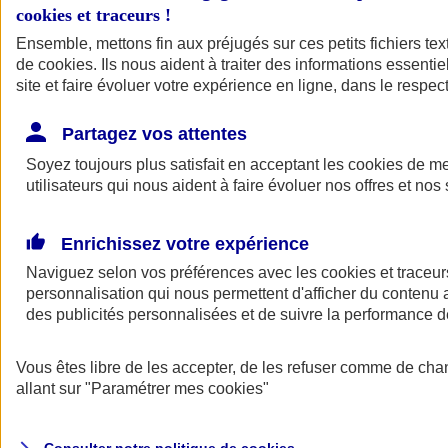
cookies et traceurs
!
Ensemble, mettons fin aux préjugés sur ces petits fichiers te
de
cookies
. Ils nous aident à traiter des informations essentie
site et faire évoluer votre expérience en ligne, dans le respect
Partagez vos attentes
Assurance Auto
Soyez toujours plus satisfait en acceptant les
Retour à la section précédente
cookies
de mes
utilisateurs qui nous aident à faire évoluer nos offres et nos 
Fermer le menu principal
Enrichissez votre expérience
Naviguez selon vos préférences avec les
cookies et traceur
personnalisation qui nous permettent d'afficher du contenu a
des publicités personnalisées et de suivre la performance
Vous êtes libre de les accepter, de les refuser comme de cha
Assurance auto
allant sur
"Paramétrer mes
cookies
"
Assurance jeune conducteur
Assurance forfait km
Assurance véhicule de collection
Assurance monospace