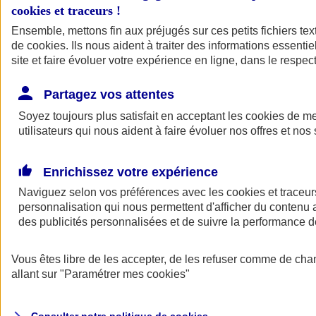
cookies et traceurs
!
Ensemble, mettons fin aux préjugés sur ces petits fichiers te
de
cookies
. Ils nous aident à traiter des informations essentie
site et faire évoluer votre expérience en ligne, dans le respect
Partagez vos attentes
Assurance Auto
Soyez toujours plus satisfait en acceptant les
Retour à la section précédente
cookies
de mes
utilisateurs qui nous aident à faire évoluer nos offres et nos 
Fermer le menu principal
Enrichissez votre expérience
Naviguez selon vos préférences avec les
cookies et traceur
personnalisation qui nous permettent d'afficher du contenu a
des publicités personnalisées et de suivre la performance
Vous êtes libre de les accepter, de les refuser comme de cha
Assurance auto
allant sur
"Paramétrer mes
cookies
"
Assurance jeune conducteur
Assurance forfait km
Assurance véhicule de collection
Assurance monospace