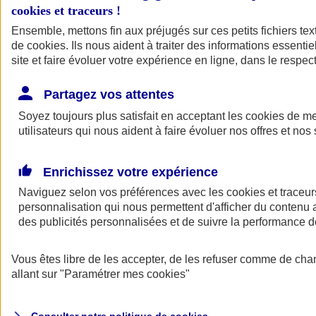
cookies et traceurs
!
Ensemble, mettons fin aux préjugés sur ces petits fichiers te
de
cookies
. Ils nous aident à traiter des informations essentie
site et faire évoluer votre expérience en ligne, dans le respect
Partagez vos attentes
Assurance Auto
Soyez toujours plus satisfait en acceptant les
Retour à la section précédente
cookies
de mes
utilisateurs qui nous aident à faire évoluer nos offres et nos 
Fermer le menu principal
Enrichissez votre expérience
Naviguez selon vos préférences avec les
cookies et traceur
personnalisation qui nous permettent d'afficher du contenu a
des publicités personnalisées et de suivre la performance
Vous êtes libre de les accepter, de les refuser comme de cha
Assurance auto
allant sur
"Paramétrer mes
cookies
"
Assurance jeune conducteur
Assurance forfait km
Assurance véhicule de collection
Assurance monospace