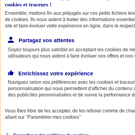
cookies et traceurs
!
Ensemble, mettons fin aux préjugés sur ces petits fichiers te
de
cookies
. Ils nous aident à traiter des informations essentie
site et faire évoluer votre expérience en ligne, dans le respect
Partagez vos attentes
Assurance Auto
Soyez toujours plus satisfait en acceptant les
Retour à la section précédente
cookies
de mes
utilisateurs qui nous aident à faire évoluer nos offres et nos 
Fermer le menu principal
Enrichissez votre expérience
Naviguez selon vos préférences avec les
cookies et traceur
personnalisation qui nous permettent d'afficher du contenu a
des publicités personnalisées et de suivre la performance
Vous êtes libre de les accepter, de les refuser comme de cha
Assurance auto
allant sur
"Paramétrer mes
cookies
"
Assurance jeune conducteur
Assurance forfait km
Assurance véhicule de collection
Assurance monospace