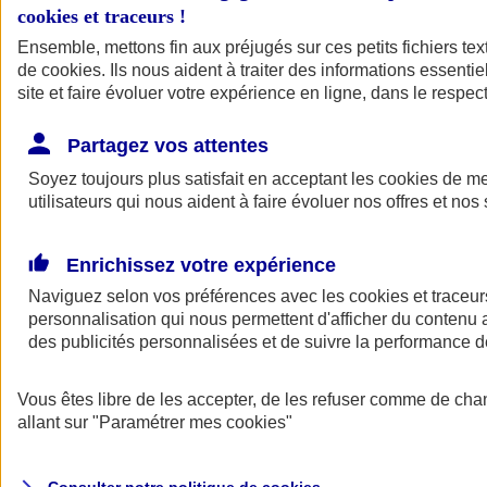
cookies et traceurs
!
Ensemble, mettons fin aux préjugés sur ces petits fichiers te
de
cookies
. Ils nous aident à traiter des informations essentie
site et faire évoluer votre expérience en ligne, dans le respect
Partagez vos attentes
Assurance Auto
Soyez toujours plus satisfait en acceptant les
Retour à la section précédente
cookies
de mes
utilisateurs qui nous aident à faire évoluer nos offres et nos 
Fermer le menu principal
Enrichissez votre expérience
Naviguez selon vos préférences avec les
cookies et traceur
personnalisation qui nous permettent d'afficher du contenu a
des publicités personnalisées et de suivre la performance
Vous êtes libre de les accepter, de les refuser comme de cha
Assurance auto
allant sur
"Paramétrer mes
cookies
"
Assurance jeune conducteur
Assurance forfait km
Assurance véhicule de collection
Assurance monospace