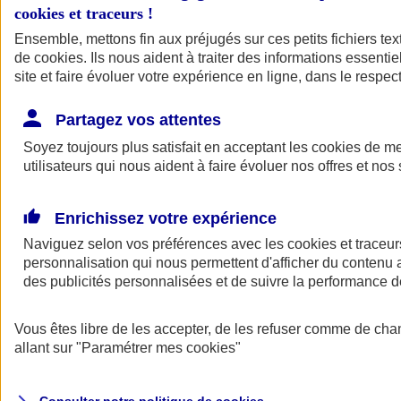
cookies et traceurs
!
Ensemble, mettons fin aux préjugés sur ces petits fichiers te
de
cookies
. Ils nous aident à traiter des informations essentie
site et faire évoluer votre expérience en ligne, dans le respect
Partagez vos attentes
Assurance Auto
Soyez toujours plus satisfait en acceptant les
Retour à la section précédente
cookies
de mes
utilisateurs qui nous aident à faire évoluer nos offres et nos 
Fermer le menu principal
Enrichissez votre expérience
Naviguez selon vos préférences avec les
cookies et traceur
personnalisation qui nous permettent d'afficher du contenu a
des publicités personnalisées et de suivre la performance
Vous êtes libre de les accepter, de les refuser comme de cha
Assurance auto
allant sur
"Paramétrer mes
cookies
"
Assurance jeune conducteur
Assurance forfait km
Assurance véhicule de collection
Assurance monospace