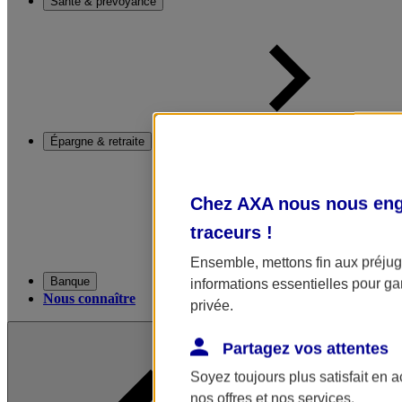
Santé & prévoyance
Épargne & retraite
Chez AXA nous nous enga
traceurs
!
Ensemble, mettons fin aux préjugé
Banque
informations essentielles pour gar
Nous connaître
privée.
Partagez vos attentes
Soyez toujours plus satisfait en 
nos offres et nos services.