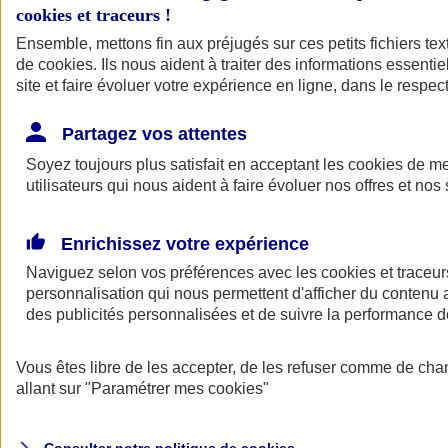
cookies et traceurs
!
Ensemble, mettons fin aux préjugés sur ces petits fichiers te
de
cookies
. Ils nous aident à traiter des informations essentie
site et faire évoluer votre expérience en ligne, dans le respect
Partagez vos attentes
Assurance Auto
Soyez toujours plus satisfait en acceptant les
Retour à la section précédente
cookies
de mes
utilisateurs qui nous aident à faire évoluer nos offres et nos 
Fermer le menu principal
Enrichissez votre expérience
Naviguez selon vos préférences avec les
cookies et traceur
personnalisation qui nous permettent d'afficher du contenu a
des publicités personnalisées et de suivre la performance
Vous êtes libre de les accepter, de les refuser comme de cha
Assurance auto
allant sur
"Paramétrer mes
cookies
"
Assurance jeune conducteur
Assurance forfait km
Assurance véhicule de collection
Assurance monospace