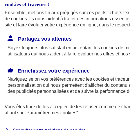
cookies et traceurs
!
Ensemble, mettons fin aux préjugés sur ces petits fichiers te
de
cookies
. Ils nous aident à traiter des informations essentie
site et faire évoluer votre expérience en ligne, dans le respect
Partagez vos attentes
Assurance Auto
Soyez toujours plus satisfait en acceptant les
Retour à la section précédente
cookies
de mes
utilisateurs qui nous aident à faire évoluer nos offres et nos 
Fermer le menu principal
Enrichissez votre expérience
Naviguez selon vos préférences avec les
cookies et traceur
personnalisation qui nous permettent d'afficher du contenu a
des publicités personnalisées et de suivre la performance
Vous êtes libre de les accepter, de les refuser comme de cha
Assurance auto
allant sur
"Paramétrer mes
cookies
"
Assurance jeune conducteur
Assurance forfait km
Assurance véhicule de collection
Assurance monospace