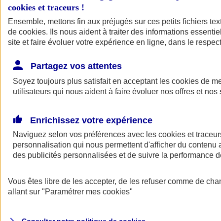
cookies et traceurs
!
Ensemble, mettons fin aux préjugés sur ces petits fichiers te
de
cookies
. Ils nous aident à traiter des informations essentie
site et faire évoluer votre expérience en ligne, dans le respect
Partagez vos attentes
Assurance Auto
Soyez toujours plus satisfait en acceptant les
Retour à la section précédente
cookies
de mes
utilisateurs qui nous aident à faire évoluer nos offres et nos 
Fermer le menu principal
Enrichissez votre expérience
Naviguez selon vos préférences avec les
cookies et traceur
personnalisation qui nous permettent d'afficher du contenu a
des publicités personnalisées et de suivre la performance
Vous êtes libre de les accepter, de les refuser comme de cha
Assurance auto
allant sur
"Paramétrer mes
cookies
"
Assurance jeune conducteur
Assurance forfait km
Assurance véhicule de collection
Assurance monospace