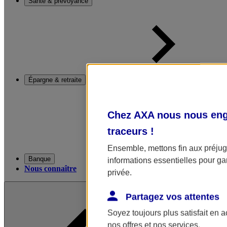
Santé & prévoyance
Épargne & retraite
Chez AXA nous nous enga
traceurs
!
Ensemble, mettons fin aux préjugé
Banque
informations essentielles pour gar
Nous connaître
privée.
Partagez vos attentes
Soyez toujours plus satisfait en 
nos offres et nos services.