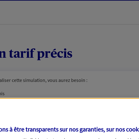
 tarif précis
liser cette simulation, vous aurez besoin :
mis
 grise
vé d'information
utes
de votre temps.
s à être transparents sur nos garanties, sur nos
cook