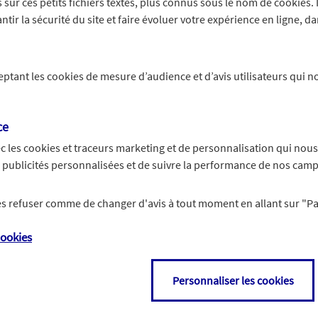
sur ces petits fichiers textes, plus connus sous le nom de
cookies
.
tir la sécurité du site et faire évoluer votre expérience en ligne, da
oncerne :
ceptant les
cookies
de mesure d’audience et d’avis utilisateurs qui no
ce
c les
cookies et traceurs
marketing et de personnalisation qui nous
Une voiture en
es publicités personnalisées et de suivre la performance de nos cam
Une voiture
remplacement
supplémentaire
d'une autre
 les refuser comme de changer d'avis à tout moment en allant sur
"P
ookies
Personnaliser les cookies