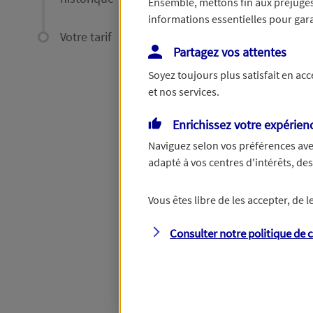
Ensemble, mettons fin aux préjugés 
informations essentielles pour garan
Votre tarif
Votre demande c
Partagez vos attentes
Soyez toujours plus satisfait en ac
et nos services.
Enrichissez votre expérien
Naviguez selon vos préférences ave
adapté à vos centres d'intérêts, d
Une voiture déjà
assurée à votre nom
Vous êtes libre de les accepter, de
Consulter notre politique de
c
Étape suivante