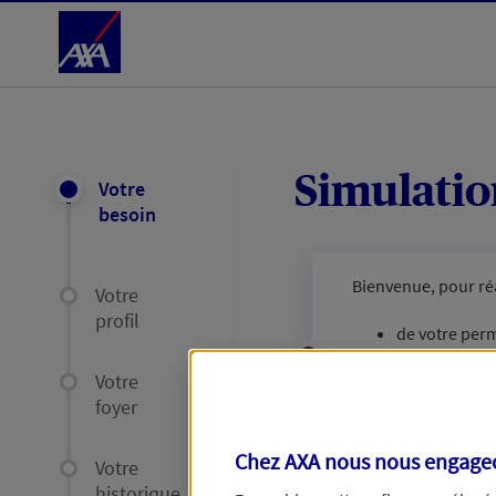
Accéder au Contenu
Simulation
Votre
besoin
Bienvenue, pour réa
Votre
profil
de votre per
de votre carte
Votre
de votre rele
foyer
et d'environ
12 min
Chez AXA nous nous engageon
Votre
historique