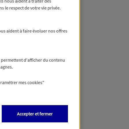
 Ils nous aident à traiter des
ns le respect de votre vie privée.
us aident à faire évoluer nos offres
 permettent d'afficher du contenu
pagnes.
Votre première
voiture
aramétrer mes
cookies
"
Accepter et fermer