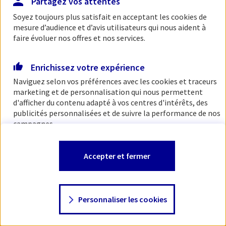
Partagez vos attentes
Soyez toujours plus satisfait en acceptant les
cookies
de
mesure d’audience et d’avis utilisateurs qui nous aident à
faire évoluer nos offres et nos services.
Enrichissez votre expérience
Naviguez selon vos préférences avec les
cookies et traceurs
marketing et de personnalisation qui nous permettent
d'afficher du contenu adapté à vos centres d'intérêts, des
publicités personnalisées et de suivre la performance de nos
campagnes.
Vous êtes libre de les accepter, de les refuser comme de
Accepter et fermer
changer d'avis à tout moment en allant sur
"Paramétrer
mes
cookies
"
Personnaliser les cookies
Consulter notre politique de
cookies