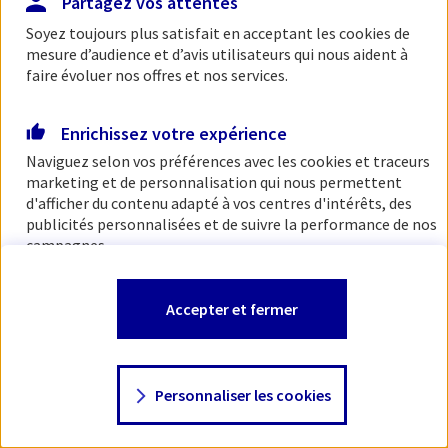
Partagez vos attentes
Soyez toujours plus satisfait en acceptant les
cookies
de
mesure d’audience et d’avis utilisateurs qui nous aident à
faire évoluer nos offres et nos services.
Enrichissez votre expérience
Naviguez selon vos préférences avec les
cookies et traceurs
marketing et de personnalisation qui nous permettent
d'afficher du contenu adapté à vos centres d'intérêts, des
publicités personnalisées et de suivre la performance de nos
campagnes.
Vous êtes libre de les accepter, de les refuser comme de
Accepter et fermer
changer d'avis à tout moment en allant sur
"Paramétrer
mes
cookies
"
Personnaliser les cookies
Consulter notre politique de
cookies