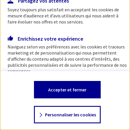
Partagez vos attentes
Soyez toujours plus satisfait en acceptant les
cookies
de
mesure d’audience et d’avis utilisateurs qui nous aident à
faire évoluer nos offres et nos services.
Enrichissez votre expérience
Naviguez selon vos préférences avec les
cookies et traceurs
marketing et de personnalisation qui nous permettent
d'afficher du contenu adapté à vos centres d'intérêts, des
publicités personnalisées et de suivre la performance de nos
campagnes.
Vous êtes libre de les accepter, de les refuser comme de
Accepter et fermer
changer d'avis à tout moment en allant sur
"Paramétrer
mes
cookies
"
Personnaliser les cookies
Consulter notre politique de
cookies