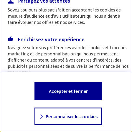
Partagez vos attentes
Soyez toujours plus satisfait en acceptant les
cookies
de
mesure d’audience et d’avis utilisateurs qui nous aident à
faire évoluer nos offres et nos services.
Enrichissez votre expérience
Naviguez selon vos préférences avec les
cookies et traceurs
marketing et de personnalisation qui nous permettent
d'afficher du contenu adapté à vos centres d'intérêts, des
publicités personnalisées et de suivre la performance de nos
campagnes.
Vous êtes libre de les accepter, de les refuser comme de
Accepter et fermer
changer d'avis à tout moment en allant sur
"Paramétrer
mes
cookies
"
Personnaliser les cookies
Consulter notre politique de
cookies