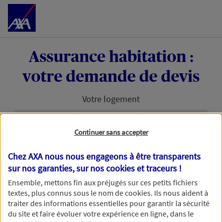
Accéder au Contenu
Assurance habitation :
votre demande de devis
Votre logement
Étape en cours :
Continuer sans accepter
Bonjour et bienvenue chez AXA. Pour permettre à
Chez AXA nous nous engageons à être transparents
nos conseillers de vous accompagner au mieux
sur nos garanties, sur nos
cookies et traceurs
!
dans votre projet d'assurance habitation, nous
avons besoin d'en savoir plus.
Ensemble, mettons fin aux préjugés sur ces petits fichiers
textes, plus connus sous le nom de
cookies
. Ils nous aident à
traiter des informations essentielles pour garantir la sécurité
du site et faire évoluer votre expérience en ligne, dans le