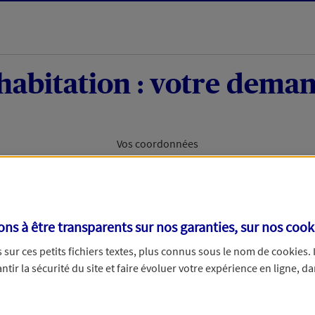
habitation : votre deman
Vos coordonnées
AXA. Pour permettre à nos conseillers de vous
s à être transparents sur nos garanties, sur nos
cook
votre projet d'assurance habitation, nous avons
sur ces petits fichiers textes, plus connus sous le nom de
cookies
.
tir la sécurité du site et faire évoluer votre expérience en ligne, da
assurer ?