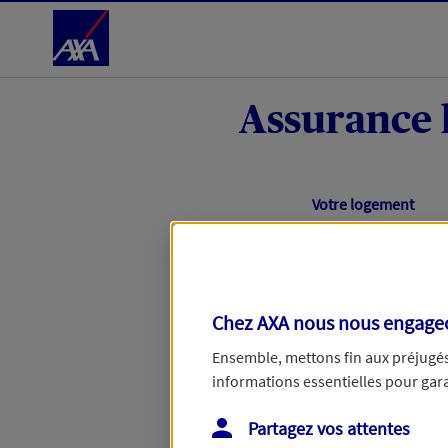
Accéder au Contenu
Assurance 
Étape en cours :
Votre logement
Bonjour et bienvenue chez 
Chez AXA nous nous engageon
accompagner au mieux dans 
besoin d'en savoir plus.
Ensemble, mettons fin aux préjugés 
informations essentielles pour garan
Que souhaitez-vous 
Partagez vos attentes