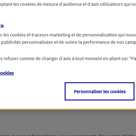
ceptant les
cookies
de mesure d’audience et d’avis utilisateurs qui no
 appartement
ce
c les
cookies et traceurs
marketing et de personnalisation qui nous
Une maison
es publicités personnalisées et de suivre la performance de nos cam
 les refuser comme de changer d'avis à tout moment en allant sur
"P
: mobile-home, manoir...
ookies
Personnaliser les cookies